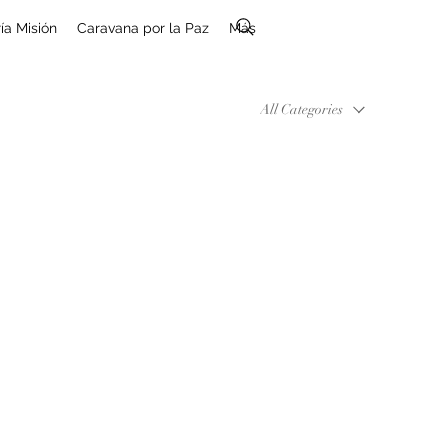
ía Misión
Caravana por la Paz
Más
All Categories